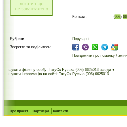
Контакт:
(
096
)
66
Рубрики:
Перукарні
Зберегти та поділитись:
Повідомити про помилку / змін
шукати фізичну особу: ТатуОк Руська (096) 6625013
всюди
▼
шукати інформацію на сайті: ТатуОк Руська (096) 6625013
Про проект
Партнери
Контакти