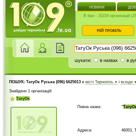
В базі - 15224 організацій (
шукати:
в назвах
в ру
ПОШУК: ТатуОк Руська (096) 6625013
в
місті Тернопіль
і
всюди
▼
Знайдено 1 організацій:
ТатуОк
Повна назва:
"
ТатуО
Адреса:
46001, 