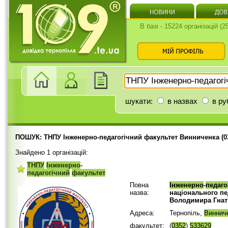
В базі - 15224 організацій (
шукати:
в назвах
в ру
ПОШУК: ТНПУ Інженерно-педагогічний факультет Винниченка (03
Знайдено 1 організацій:
ТНПУ
Інженерно
-
педагогічний
факультет
Повна
Інженерно
-
педаго
назва:
національного пе
Володимира Гна
Адреса:
Тернопіль,
Виннич
факультет:
(
0352
)
533629