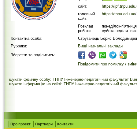
сайт:
https://ipf.tnpu.edu
головний
https://tnpu.edu.ua
/
сайт:
Розклад
понеділок-п'ятниця
роботи:
субота-неділя: вих
Контактна особа:
Струганець Борис Володимиро
Рубрики:
Вищі навчальні заклади
Зберегти та поділитись:
Повідомити про помилку / змін
шукати фізичну особу: ТНПУ Інженерно-педагогічний факультет Вин
шукати інформацію на сайті: ТНПУ Інженерно-педагогічний факульт
Про проект
Партнери
Контакти