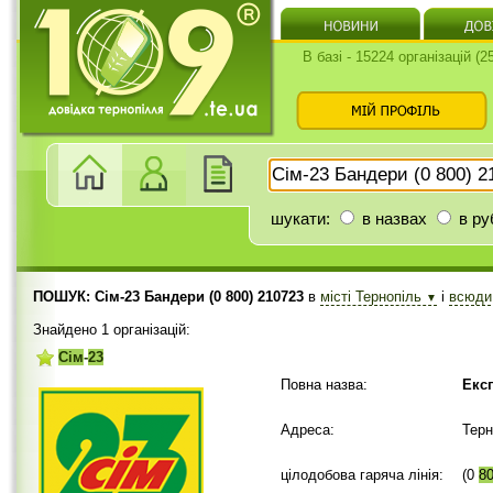
В базі - 15224 організацій (
шукати:
в назвах
в ру
ПОШУК: Сім-23 Бандери (0 800) 210723
в
місті Тернопіль
і
всюд
▼
Знайдено 1 організацій:
Сім
-
23
Повна назва:
Екс
Адреса:
Терн
цілодобова гаряча лінія:
(0
8