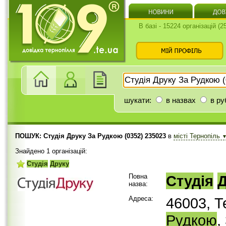
В базі - 15224 організацій (
шукати:
в назвах
в ру
ПОШУК: Студія Друку За Рудкою (0352) 235023
в
місті Тернопіль
Знайдено 1 організацій:
Студія
Друку
Повна
Студія
назва:
Адреса:
46003, Т
Рудкою
,