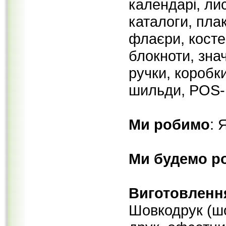
календарі, лис
каталоги, пла
флаєри, косте
блокноти, знач
ручки, коробки
шильди, POS-м
Ми робимо
: 
Ми будемо р
Виготовлення
Шовкодрук (ш