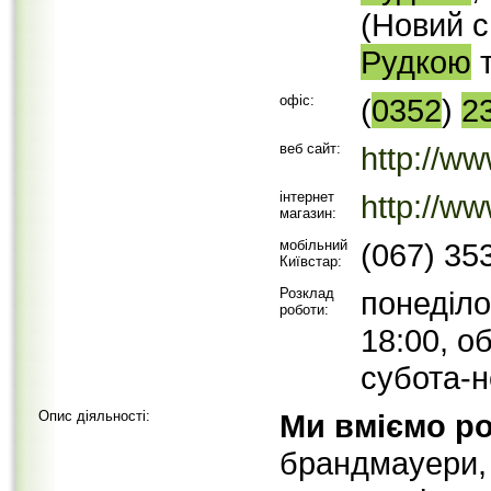
(Новий с
Рудкою
т
офіс:
(
0352
)
2
веб сайт:
http://ww
інтернет
http://ww
магазин:
мобільний
(067) 35
Київстар:
Розклад
понеділо
роботи:
18:00, о
субота-н
Опис діяльності:
Ми вміємо р
брандмауери, б