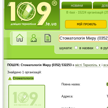
В базі - 15224 організацій (
шукати:
в назвах
в ру
ПОШУК: Стоматологія Миру (0352) 532253
в
місті Тернопіль
і
вс
▼
Знайдено 1 організацій:
Стоматологія
Повна назва:
Адреса: