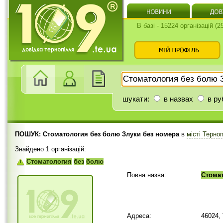
В базі - 15224 організацій (
шукати:
в назвах
в ру
ПОШУК: Стоматология без болю Злуки без номера
в
місті Терно
Знайдено 1 організацій:
Стоматология
без
болю
Повна назва:
Стома
Адреса:
46024,