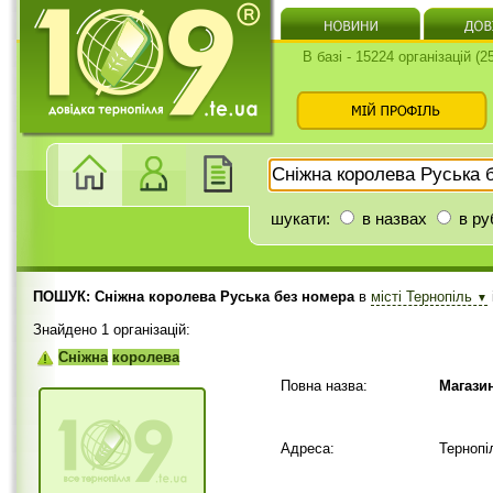
В базі - 15224 організацій (
шукати:
в назвах
в ру
ПОШУК: Сніжна королева Руська без номера
в
місті Тернопіль
▼
Знайдено 1 організацій:
Сніжна
королева
Повна назва:
Магазин
Адреса:
Тернопі