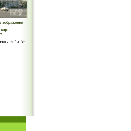
е зображення
 карті
т
ої лінії" з 9-