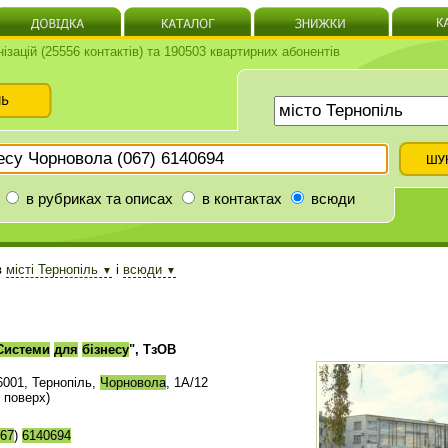
нізацій (25556 контактів) та 190503 квартирних абонентів
в рубриках та описах
в контактах
всюди
в
місті Тернопіль
і
всюди
▼
▼
Системи
для
бізнесу
", ТзОВ
6001, Тернопіль,
Чорновола
, 1А/12
2 поверх)
67
)
6140694