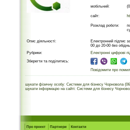
мобільний:
(
сайт:
h
Розклад роботи:
п
с
Опис діяльності:
Електронний підпис за
00 до 20-00 без обідн
Рубрики:
Електронні цифрові п
Зберегти та поділитись:
Повідомити про помилк
шукати фізичну особу: Системи для бізнесу Чорновола (06
шукати інформацію на сайті: Системи для бізнесу Чорново
Про проект
Партнери
Контакти