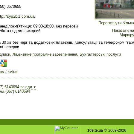
050) 3570655
ttp://sys2biz.com.ua
/
Переглянути більш
онеділок-п'ятниця: 09:00-18:00, без перерви
Показати на
убота-неділя: вихідний
Маршру
 30 хв без черг та додаткових платежів. Консультації за телефоном "гаряч
ьої перерви
ідписи
,
Ліцензійне програмне забезпечення
,
Бухгалтерські послуги
у / зміни
7) 6140694
всюди
▼
ла (067) 6140694
©
109.te.ua
2009-2026