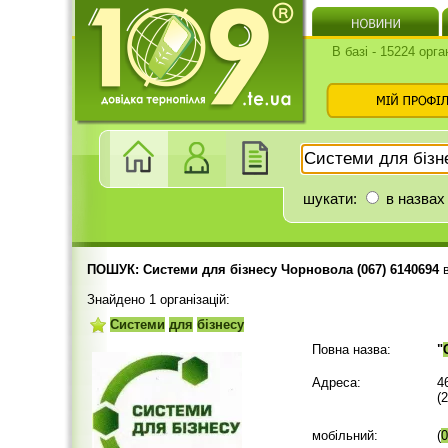
В базі - 15224 орга
шукати:
в назвах
ПОШУК: Системи для бізнесу Чорновола (067) 6140694
Знайдено 1 організацій:
Системи
для
бізнесу
Повна назва:
"
Адреса:
4
(
мобільний:
(
0