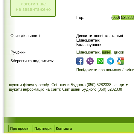
Ігор:
(
050
)
528233
Опис діяльності:
Диски титанові та стальні
Шиномонтаж
Балансування
Рубрики:
Шиномонтаж,
шини
, диски
Зберегти та поділитись:
Повідомити про помилку / змін
шукати фізичну особу: Світ шини Будного (050) 5282338
всюди
▼
шукати інформацію на сайті: Світ шини Будного (050) 5282338
Про проект
Партнери
Контакти