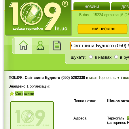
В базі - 15224 організацій (
шукати:
в назвах
в ру
ПОШУК: Світ шини Будного (050) 5282338
в
місті Тернопіль
і
вс
▼
Знайдено 1 організацій:
Світ
шини
Повна назва:
Шиномонта
Адреса:
Тернопіль,
Б
(авторинок 