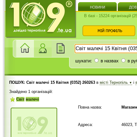
В базі - 15224 організацій (
шукати:
в назвах
в ру
ПОШУК: Світ малечі 15 Квітня (0352) 260263
в
місті Тернопіль
і
▼
Знайдено 1 організацій:
Світ
малечі
Повна назва:
Магазин
Адреса:
46023, 