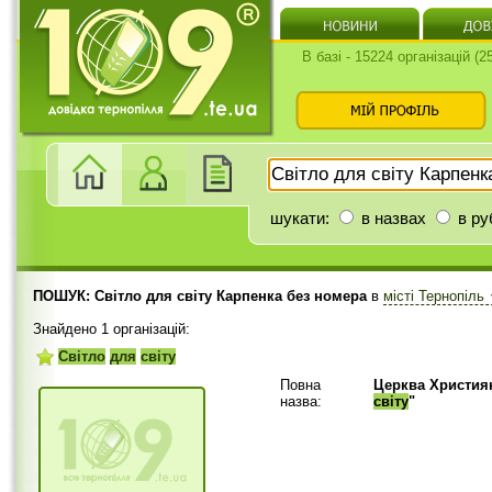
В базі - 15224 організацій (
шукати:
в назвах
в ру
ПОШУК: Світло для світу Карпенка без номера
в
місті Тернопіль
Знайдено 1 організацій:
Світло
для
світу
Повна
Церква Християн
назва:
світу
"