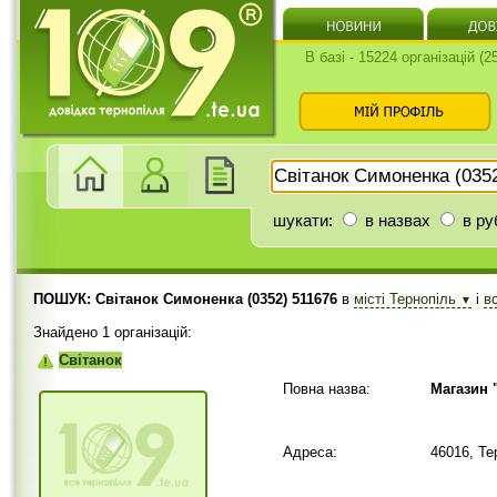
В базі - 15224 організацій (
шукати:
в назвах
в ру
ПОШУК: Світанок Симоненка (0352) 511676
в
місті Тернопіль
і
в
▼
Знайдено 1 організацій:
Світанок
Повна назва:
Магазин 
Адреса:
46016, Те