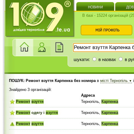
В базі - 15224 організацій (
шукати:
в назвах
в ру
ПОШУК: Ремонт взуття Карпенка без номера
в
місті Тернопіль
▼
Знайдено 3 організацій:
Адреса
Ремонт
взуття
Тернопіль,
Карпенка
Ремонт
одягу і
взуття
Тернопіль,
Карпенка
Ремонт
взуття
Тернопіль,
Карпенка