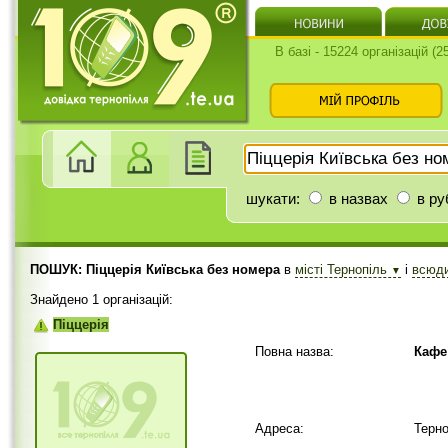
В базі - 15224 організацій (
шукати:
в назвах
в ру
ПОШУК: Піццерія Київська без номера
в
місті Тернопіль
і
всюд
▼
Знайдено 1 організацій:
Піццерія
Повна назва:
Кафе
Адреса:
Терно