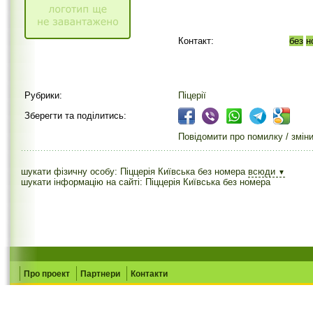
Контакт:
без
н
Рубрики:
Піцерії
Зберегти та поділитись:
Повідомити про помилку / змін
шукати фізичну особу: Піццерія Київська без номера
всюди
▼
шукати інформацію на сайті: Піццерія Київська без номера
Про проект
Партнери
Контакти