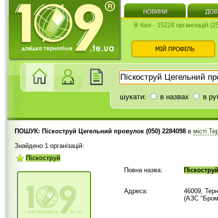
В базі - 15224 організацій (
шукати:
в назвах
в ру
ПОШУК: Піскоструй Цегельний провулок (050) 2284098
в
місті Т
Знайдено 1 організацій:
Піскоструй
Повна назва:
Піскостру
Адреса:
46009, Тер
(АЗС "Бром"