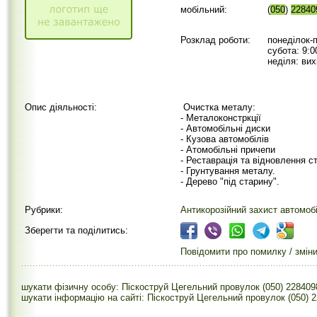
мобільний:
(
050
)
22840
Розклад роботи:
понеділок-п
субота: 9:0
неділя: вих
Опис діяльності:
Очистка металу:
- Металоконстркції
- Автомобільні диски
- Кузова автомобілів
- Атомобільні причепи
- Реставрація та відновлення с
- Грунтування металу.
- Дерево "під старину".
Рубрики:
Антикорозійний захист автомобі
Зберегти та поділитись:
Повідомити про помилку / змін
шукати фізичну особу: Піскоструй Цегельний провулок (050) 228409
шукати інформацію на сайті: Піскоструй Цегельний провулок (050) 