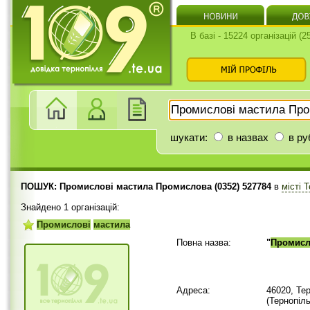
В базі - 15224 організацій (
шукати:
в назвах
в ру
ПОШУК: Промислові мастила Промислова (0352) 527784
в
місті 
Знайдено 1 організацій:
Промислові
мастила
Повна назва:
"
Промисл
Адреса:
46020, Те
(Тернопіл