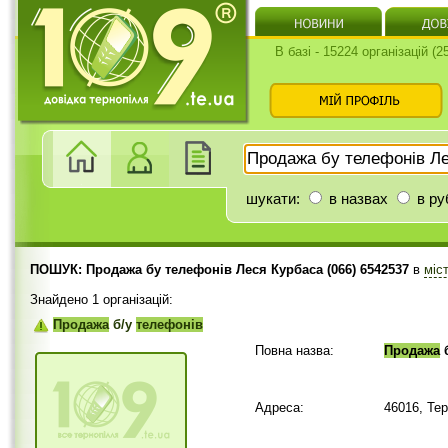
В базі - 15224 організацій (
шукати:
в назвах
в ру
ПОШУК: Продажа бу телефонів Леся Курбаса (066) 6542537
в
міс
Знайдено 1 організацій:
Продажа
б/у
телефонів
Повна назва:
Продажа
Адреса:
46016, Те