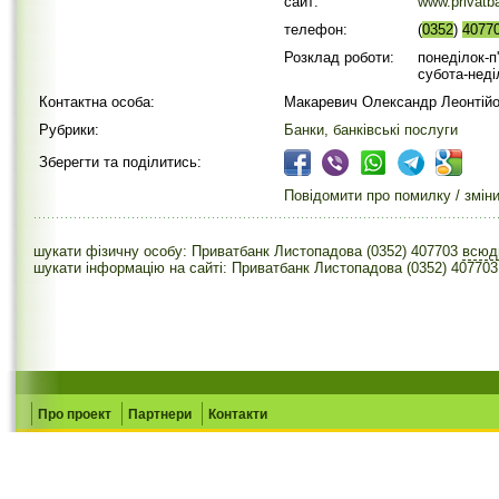
сайт:
www.prіvatb
телефон:
(
0352
)
4077
Розклад роботи:
понеділок-п'
субота-неді
Контактна особа:
Макаревич Олександр Леонтій
Рубрики:
Банки, банківські послуги
Зберегти та поділитись:
Повідомити про помилку / змін
шукати фізичну особу: Приватбанк Листопадова (0352) 407703
всю
шукати інформацію на сайті: Приватбанк Листопадова (0352) 407703
Про проект
Партнери
Контакти