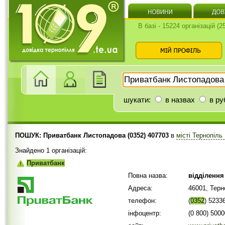
В базі - 15224 організацій (
шукати:
в назвах
в ру
ПОШУК: Приватбанк Листопадова (0352) 407703
в
місті Тернопіль
Знайдено 1 організацій:
Приватбанк
Повна назва:
відділення
Адреса:
46001, Терн
телефон:
(
0352
) 5233
інфоцентр:
(0 800) 500