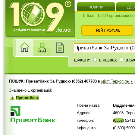
В базі - 15224 організацій (
шукати:
в назвах
в ру
ПОШУК: Приватбанк За Рудкою (0352) 407703
в
місті Тернопіль
▼
Знайдено 1 організацій:
Приватбанк
Повна назва:
Відділення
Адреса:
46003, Терн
телефон:
(
0352
) 5241
інфоцентр:
(0 800) 500