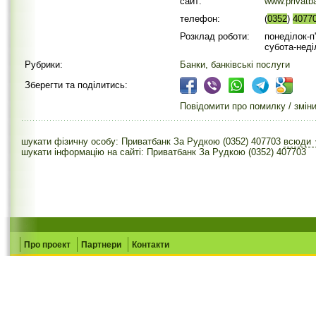
сайт:
www.prіvatb
телефон:
(
0352
)
4077
Розклад роботи:
понеділок-п'
субота-неді
Рубрики:
Банки, банківські послуги
Зберегти та поділитись:
Повідомити про помилку / змін
шукати фізичну особу: Приватбанк За Рудкою (0352) 407703
всюди
шукати інформацію на сайті: Приватбанк За Рудкою (0352) 407703
Про проект
Партнери
Контакти