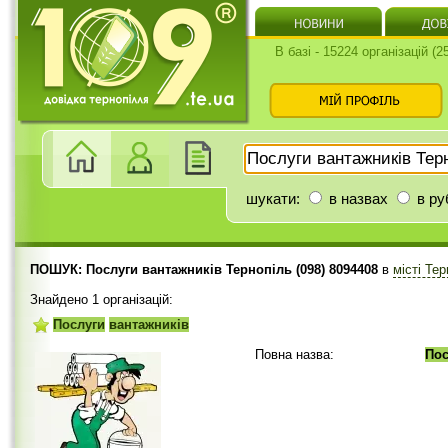
В базі - 15224 організацій (
шукати:
в назвах
в ру
ПОШУК: Послуги вантажників Тернопіль (098) 8094408
в
місті Те
Знайдено 1 організацій:
Послуги
вантажників
Повна назва:
Пос