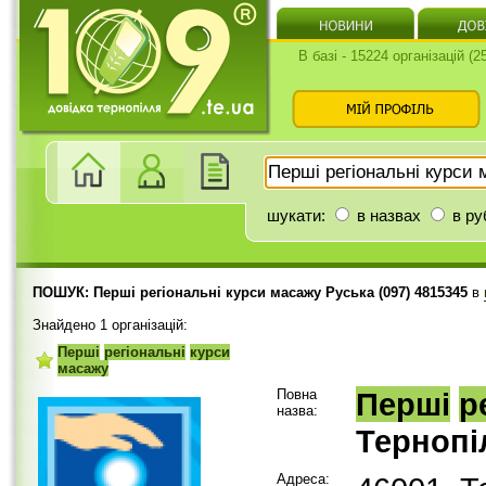
В базі - 15224 організацій (
шукати:
в назвах
в ру
ПОШУК: Перші регіональні курси масажу Руська (097) 4815345
в
Знайдено 1 організацій:
Перші
регіональні
курси
масажу
Повна
Перші
р
назва:
Тернопі
Адреса: