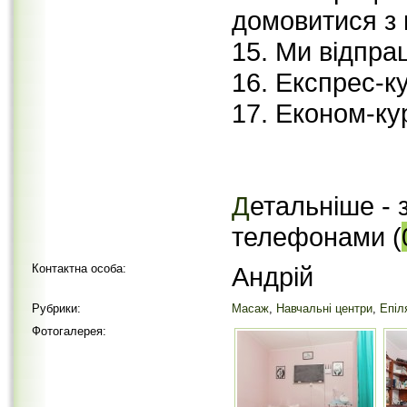
домовитися з 
15. Ми відпра
16. Експрес-к
17. Економ-ку
Д
етальніше - 
телефонами (
Контактна особа:
Андрій
Рубрики:
Масаж
,
Навчальні центри
,
Епіл
Фотогалерея: