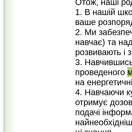
Отож, наші ро
1. В нашій шк
ваше розпоря
2. Ми забезпе
навчає) та на
розвивають і 
3. Навчившис
проведеного
на енергетичн
4. Навчаючи к
отримує дозов
подачі інформ
найнеобхідніш