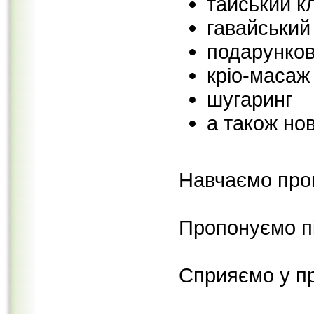
тайський к
гавайськи
подарунко
кріо-масаж
шугаринг
а також но
Навчаємо прок
Пропонуємо пі
Сприяємо у