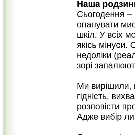
Наша родзин
Сьогодення – ц
опанувати ми
шкіл. У всіх 
якісь мінуси.
недоліки (реа
зорі запалюют
Ми вирішили, 
гідність, вих
розповісти пр
Адже вибір ли