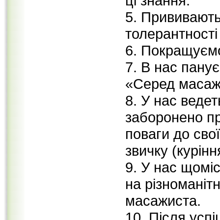
ці знання.
5. Прививаютьс
толерантності
6. Покращуємо 
7. В нас панує
«Серед масаж
8. У нас веде
заборонено пр
поваги до сво
звичку (курінн
9. У нас щомі
на різноманіт
масажиста.
10. Після успі