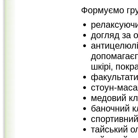
Формуємо груп
релаксуюч
догляд за 
антицелюлі
допомагаєп
шкірі, покр
факультати
стоун-мас
медовий к
баночний 
спортивний
тайський о