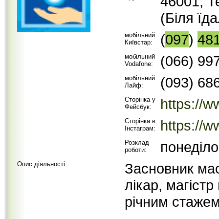
46001, Т
(Біля їда
мобільний
(
097
)
48
Київстар:
мобільний
(066) 99
Vodafone:
мобільний
(093) 68
Лайф:
Сторінка у
https://
Фейсбук:
Сторінка в
https://
Інстаграм:
Розклад
понеділо
роботи:
Опис діяльності:
Засновник ма
лікар, магістр
річним стажем