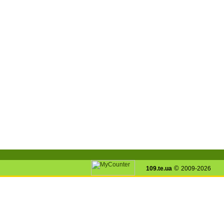
©
109.te.ua
2009-2026