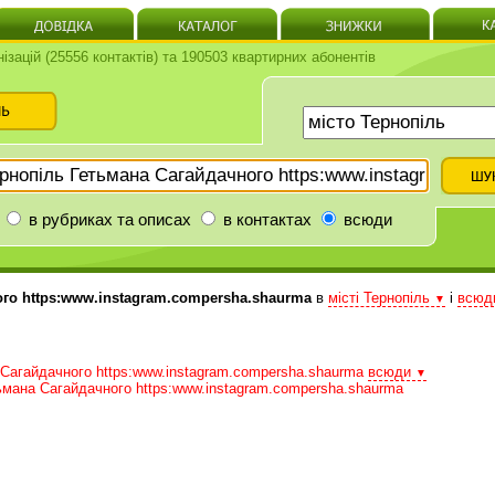
нізацій (25556 контактів) та 190503 квартирних абонентів
в рубриках та описах
в контактах
всюди
го https:www.instagram.compersha.shaurma
в
місті Тернопіль
і
всю
▼
Сагайдачного https:www.instagram.compersha.shaurma
всюди
▼
ьмана Сагайдачного https:www.instagram.compersha.shaurma