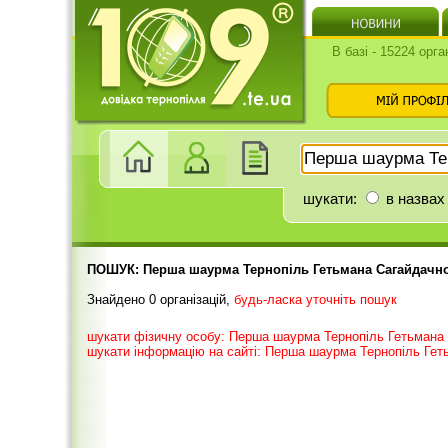
В базі - 15224 орга
шукати:
в назвах
ПОШУК: Перша шаурма Тернопіль Гетьмана Сагайдачно
Знайдено 0 організацій,
будь-ласка уточніть пошук
шукати фізичну особу: Перша шаурма Тернопіль Гетьмана 
шукати інформацію на сайті: Перша шаурма Тернопіль Гет