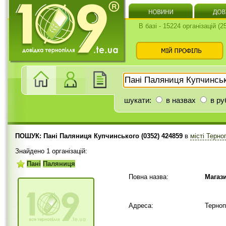
В базі - 15224 організацій (
шукати:
в назвах
в ру
ПОШУК: Пані Паляниця Купчинського (0352) 424859
в
місті Терно
Знайдено 1 організацій:
Пані
Паляниця
Повна назва:
Магази
Адреса:
Терноп