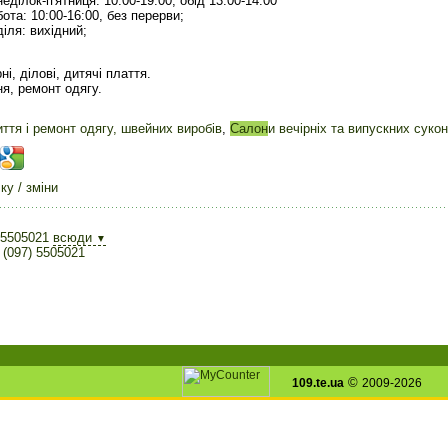
неділок-п'ятниця: 10:00-19:00, обід 13:00-14:00
бота: 10:00-16:00, без перерви;
діля: вихідний;
ні, ділові, дитячі плаття.
я, ремонт одягу.
ття і ремонт одягу, швейних виробів
,
Салон
и вечірніх та випускних суко
у / зміни
 5505021
всюди
▼
 (097) 5505021
©
109.te.ua
2009-2026