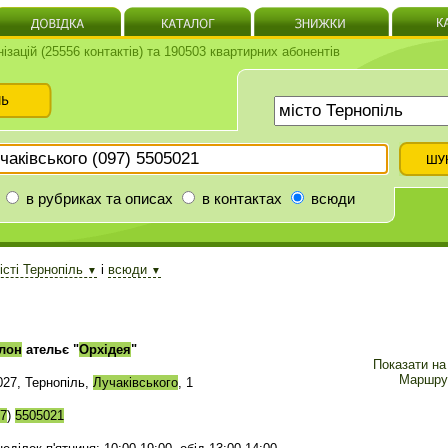
нізацій (25556 контактів) та 190503 квартирних абонентів
в рубриках та описах
в контактах
всюди
істі Тернопіль
і
всюди
▼
▼
лон
ательє "
Орхідея
"
Показати на 
Маршру
027, Тернопіль,
Лучаківського
, 1
7
)
5505021