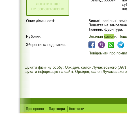
Розклад роботи:
по
су
не
Опис діяльності:
Вишиті, весільні, вечір
Пошиття на замовленн
Тканини, фурнітура.
Рубрики:
Весільні
салон
и
,
Поши
Зберегти та поділитись:
Повідомити про помилк
шукати фізичну особу: Орхідея, салон Лучаківського (097)
шукати інформацію на сайті: Орхідея, салон Лучаківського
Про проект
Партнери
Контакти