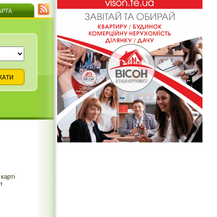
карті
т