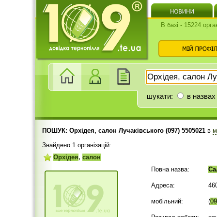
В базі - 15224 орга
шукати:
в назвах
ПОШУК: Орхідея, салон Лучаківського (097) 5505021
в
м
Знайдено 1 організацій:
Орхідея
,
салон
Повна назва:
Са
Адреса:
46
мобільний:
(
09