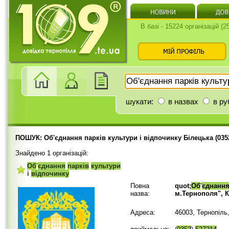
В базі - 15224 організацій (
шукати:
в назвах
в ру
ПОШУК: Об'єднання парків культури і відпочинку Білецька (035
Знайдено 1 організацій:
Об
'
єднання
парків
культури
і
відпочинку
Повна
quot;
Об
'
єднанн
назва:
м.Тернополя", 
Адреса:
46003, Тернопіль