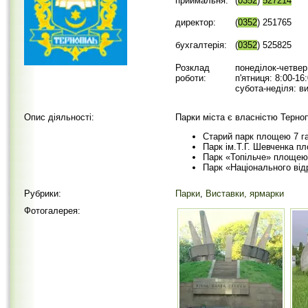
приймальня:
(
0352
)
527214
директор:
(
0352
) 251765
бухгалтерія:
(
0352
) 525825
Розклад
понеділок-четвер:
роботи:
п'ятниця: 8:00-16:
субота-неділя: в
Опис діяльності:
Парки міста є власністю Терноп
Старий парк площею 7 га
Парк ім.Т.Г. Шевченка п
Парк «Топільче» площею 
Парк «Національного ві
Рубрики:
Парки
,
Виставки, ярмарки
Фотогалерея: