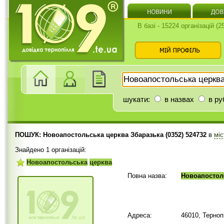
В базі - 15224 організацій (
шукати:
в назвах
в ру
ПОШУК: Новоапостольська церква Збаразька (0352) 524732
в
міс
Знайдено 1 організацій:
Новоапостольська
церква
Повна назва:
Новоапостол
Адреса:
46010, Терноп