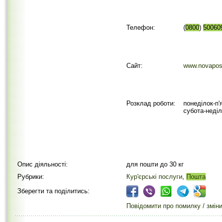
Телефон:
(
0800
)
50060
Сайт:
www.novapos
Розклад роботи:
понеділок-п'
субота-неділ
Опис діяльності:
для пошти до 30 кг
Рубрики:
Кур'єрські послуги
,
Пошта
Зберегти та поділитись:
Повідомити про помилку / змін