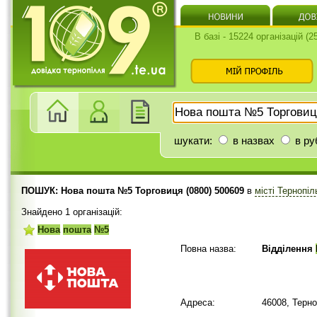
В базі - 15224 організацій (
шукати:
в назвах
в ру
ПОШУК: Нова пошта №5 Торговиця (0800) 500609
в
місті Тернопі
Знайдено 1 організацій:
Нова
пошта
№5
Повна назва:
Відділення
Адреса:
46008, Терн