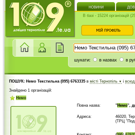
В базі - 15224 організацій (
шукати:
в назвах
в ру
ПОШУК: Немо Текстильна (095) 6763335
в
місті Тернопіль
і
всю
▼
Знайдено 1 організацій:
Немо
Повна назва:
"
Немо
", 
Адреса:
46020, Те
(ТРЦ "Под
Контакт:
(
095
)
6763