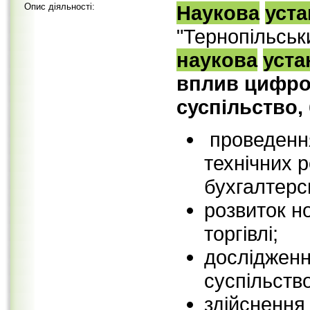
Опис діяльності:
Наукова
уст
"Тернопільськ
наукова
уста
вплив цифро
суспільство,
проведення
технічних р
бухгалтерсь
розвиток н
торгівлі;
дослідженн
суспільств
здійснення