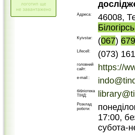
дослідж
Адреса:
46008, Т
Білогірс
Kyivstar:
(
067
)
67
Lifecell:
(073) 16
головний
https://w
сайт:
e-mail::
indo@tin
бібліотека
library@t
ТІНД:
Розклад
понеділо
роботи:
17:00, б
субота-н