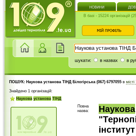
В базі - 15224 організацій (
шукати:
в назвах
в ру
ПОШУК: Наукова установа ТІНД Білогірська (067) 6797055
в
місті
Знайдено 1 організацій:
Наукова
установа
ТІНД
Повна
Наукова
назва:
"Терноп
інститу