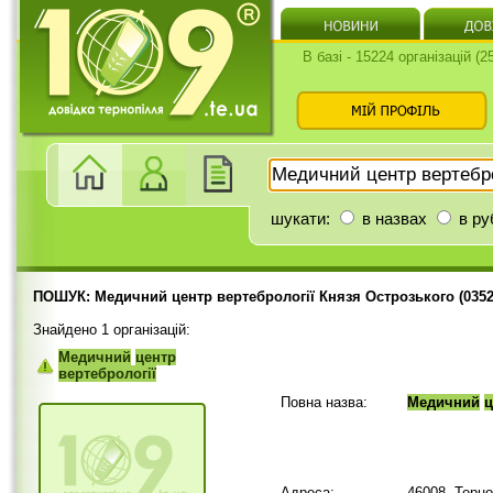
В базі - 15224 організацій (
шукати:
в назвах
в ру
ПОШУК: Медичний центр вертебрології Князя Острозького (0352
Знайдено 1 організацій:
Медичний
центр
вертебрології
Повна назва:
Медичний
ц
Адреса:
46008, Терн