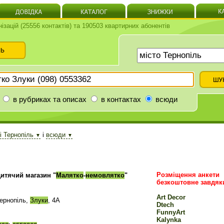
нізацій (25556 контактів) та 190503 квартирних абонентів
в рубриках та описах
в контактах
всюди
ті Тернопіль
і
всюди
▼
▼
Розміщення анкети
итячий магазин "
Малятко
-
немовлятко
"
безкоштовне завдяк
Art Decor
ернопіль,
Злуки
, 4А
Dtech
FunnyArt
Kalynka