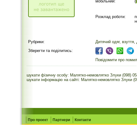
мобільний:
(
Розклад роботи:
п
н
Рубрики:
Дитячий одяг, взуття
,
Зберегти та поділитись:
Повідомити про помилк
шукати фізичну особу: Малятко-немовлятко Злуки (098) 0
шукати інформацію на сайті: Малятко-немовлятко Злуки (0
Про проект
Партнери
Контакти