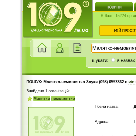
В базі - 15224 орга
шукати:
в назвах
ПОШУК: Малятко-немовлятко Злуки (098) 0553362
в
міс
Знайдено 1 організацій:
Малятко
-
немовлятко
Повна назва:
Д
Адреса:
Т