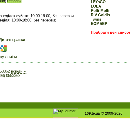
098
)
0553362
LEt'sGO
LOLA
Polli Molli
R.V.Goldis
онеділок-субота: 10:00-19:00, без перерви
Twins
еділя: 10:00-18:00, без перерви;
БОМБЕР
Прибрати цей списо
Дитячі іграшки
у / зміни
553362
всюди
▼
98) 0553362
©
109.te.ua
2009-2026