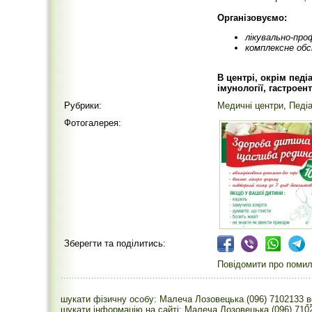
Організовуємо:
лікувально-пр
комплексне об
В центрі, окрім педі
імунології, гастроент
Рубрики:
Медичні центри
,
Педіа
Фотогалерея:
Зберегти та поділитись:
Повідомити про помилк
шукати фізичну особу: Малеча Лозовецька (096) 7102133
шукати інформацію на сайті: Малеча Лозовецька (096) 710