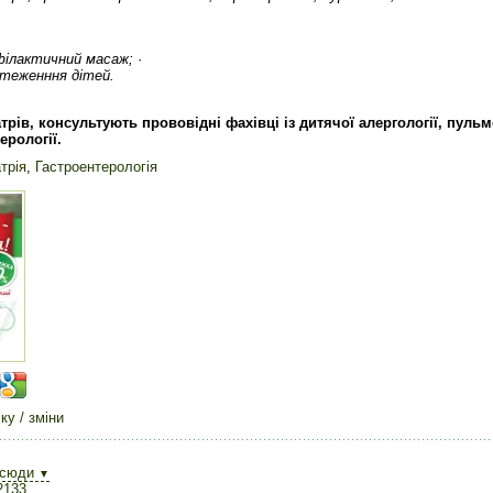
офілактичний масаж;
·
стеженння дітей.
атрів, консультують прововідні фахівці із дитячої алергології, пульм
ерології.
трія
,
Гастроентерологія
у / зміни
всюди
▼
2133