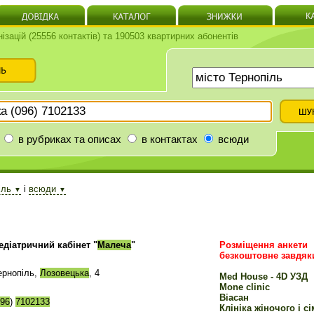
нізацій (25556 контактів) та 190503 квартирних абонентів
в рубриках та описах
в контактах
всюди
піль
і
всюди
▼
▼
едіатричний кабінет "
Малеча
"
Розміщення анкети
безкоштовне завдяк
ернопіль,
Лозовецька
, 4
Med House - 4D УЗД
Mone clinic
Віасан
96
)
7102133
Клініка жіночого і с