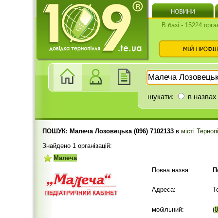
В базі - 15224 орга
шукати:
в назвах
ПОШУК: Малеча Лозовецька (096) 7102133
в
місті Терно
Знайдено 1 організацій:
Малеча
Повна назва:
П
Адреса:
Т
мобільний:
(
0