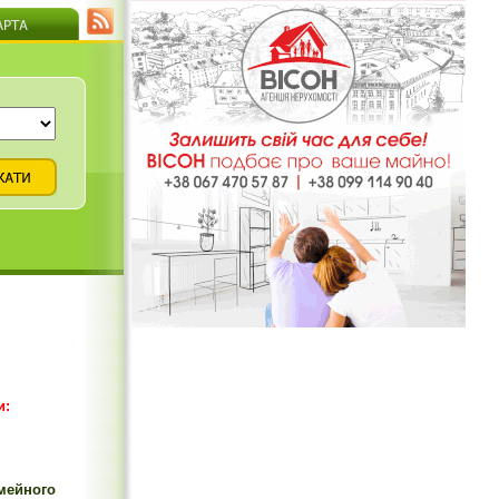
и:
імейного