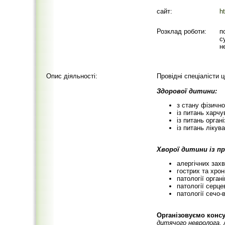
сайт:
h
Розклад роботи:
п
с
н
Опис діяльності:
Провідні спеціалісти 
Здорової дитини:
з стану фізичн
із питань харчу
із питань орган
із питань ліку
Хворої дитини із п
алергічних захв
гострих та хро
патології орган
патології серце
патології сечо-
Організовуємо консул
дитячого невролога, 