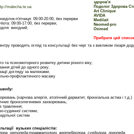
здоров'я
Подолог Здорова Ст
ttp://malecha.te.ua
Art Clinique
AVIDA
онеділок-п'ятниця: 09:00-20:00, без перерви
Medilait
убота: 09:00-17:00, без перерви;
Neomed-pro
еділя: вихідний;
Oximed
Прибрати цей списо
центру проводять огляд та консультації без черг та з викликом лікаря дод
ого та психомоторного розвитку дитини різного віку;
вання дітей до одного року;
ізації догляду за малюками;
вально-профілактичного масажу
риводу:
орювань (харчова алергія, атопічний дерматит, бронхіальна астма і т.д.)
нічних бронхолегеневих захворювань;
ів травлення;
во-судинної системи;
видільної систем.
ьтації вузьких спеціалістів:
лора, ортопеда-травматолого, вертебролога, сурдолога, логопеда.