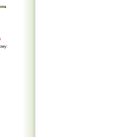
опа
к
ому: