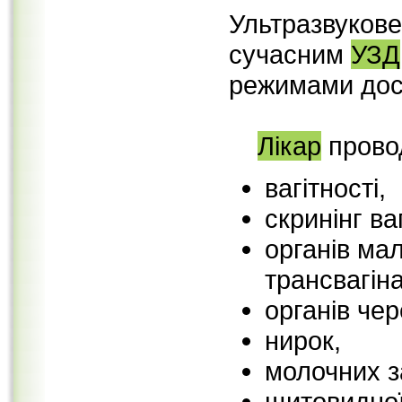
Ультразвукове
сучасним
УЗД
режимами дос
Лікар
прово
вагітності,
скринінг ва
органів мал
трансвагін
органів че
нирок,
молочних з
щитовидної