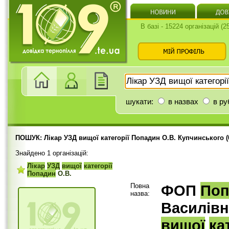
В базі - 15224 організацій (
шукати:
в назвах
в ру
ПОШУК: Лікар УЗД вищої категорії Попадин О.В. Купчинського (
Знайдено 1 організацій:
Лікар
УЗД
вищої
категорії
Попадин
О.В.
Повна
ФОП
Поп
назва:
Василівн
вищої
ка