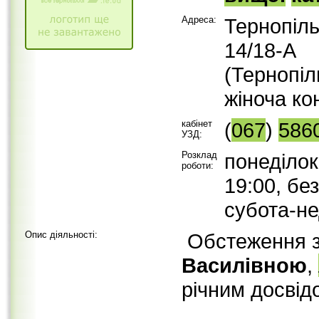
Адреса:
Тернопіл
14/18-А
(Тернопі
жіноча ко
кабінет
(
067
)
586
УЗД:
Розклад
понеділок
роботи:
19:00, бе
субота-не
Опис діяльності:
Обстеження з
Василівною
,
річним досвід