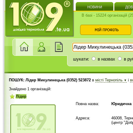
В базі - 15224 організацій (
шукати:
в назвах
в ру
ПОШУК: Лідер Микулинецька (0352) 523872
в
місті Тернопіль
і
в
▼
Знайдено 1 організацій:
Лідер
Повна назва:
Юридична 
Адреса:
46008, Терн
(центр "Доб