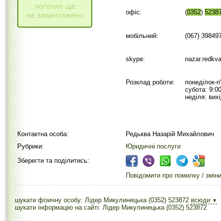
офіс:
(
0352
)
5238
мобільний:
(067) 39849
skype:
nazar.redkv
Розклад роботи:
понеділок-п'
субота: 9:0
неділя: вих
Контактна особа:
Редьква Назарій Михайлович
Рубрики:
Юридичні послуги
Зберегти та поділитись:
Повідомити про помилку / змін
шукати фізичну особу: Лідер Микулинецька (0352) 523872
всюди
▼
шукати інформацію на сайті: Лідер Микулинецька (0352) 523872