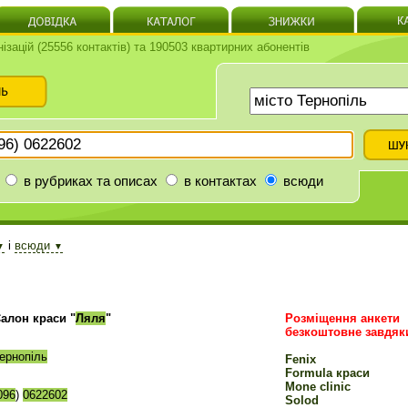
нізацій (25556 контактів) та 190503 квартирних абонентів
в рубриках та описах
в контактах
всюди
і
всюди
▼
▼
алон краси "
Ляля
"
Розміщення анкети
безкоштовне завдяк
ернопіль
Fenix
Formula краси
Mone clinic
096
)
0622602
Solod