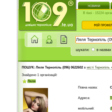
В базі - 15224 орга
шукати:
в назвах
ПОШУК: Ляля Тернопіль (096) 0622602
в
місті Тернопіль
Знайдено 1 організацій:
Ляля
Повна назва:
С
Адреса:
Т
мобільний:
(