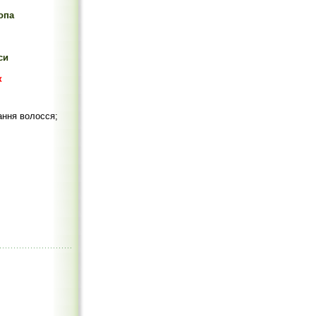
опа
си
к
вання волосся;