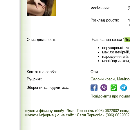
мобільний:
(
Розклад роботи:
п
н
Опис діяльності:
Наш салон краси "
Ля
перукарські - ч
макіяж вечірній
нарощення вій, 
манік'юр лаком,
Контактна особа:
Оля
Рубрики:
Салони краси
,
Манікю
Зберегти та поділитись:
Повідомити про помилк
шукати фізичну особу: Ляля Тернопіль (096) 0622602
всю
шукати інформацію на сайті: Ляля Тернопіль (096) 0622602