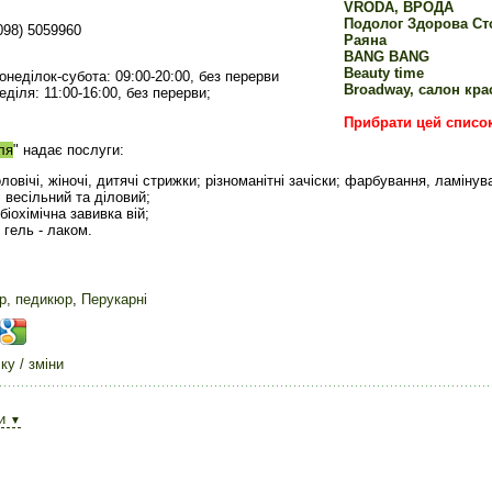
VRODA, ВРОДА
Подолог Здорова Ст
098) 5059960
Раяна
BANG BANG
Beauty time
онеділок-субота: 09:00-20:00, без перерви
Broadway, салон кра
еділя: 11:00-16:00, без перерви;
Прибрати цей списо
ля
" надає послуги:
оловічі, жіночі, дитячі стрижки; різноманітні зачіски; фарбування, ламіну
, весільний та діловий;
біохімічна завивка вій;
 гель - лаком.
р, педикюр
,
Перукарні
у / зміни
ди
▼