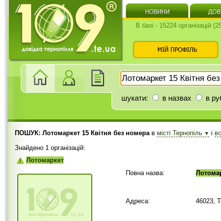
В базі - 15224 організацій (
шукати:
в назвах
в ру
ПОШУК: Лотомаркет 15 Квітня без номера
в
місті Тернопіль
і
в
▼
Знайдено 1 організацій:
Лотомаркет
Повна назва:
Лотома
Адреса:
46023, 