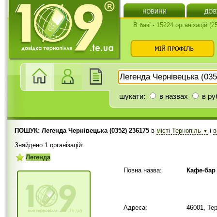
В базі - 15224 організацій (
шукати:
в назвах
в ру
ПОШУК: Легенда Чернівецька (0352) 236175
в
місті Тернопіль
і
▼
Знайдено 1 організацій:
Легенда
Повна назва:
Кафе-бар 
Адреса:
46001, Те