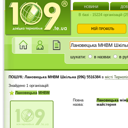
В базі - 15224 організацій (
шукати:
в назвах
в ру
ПОШУК: Лановецька МНВМ Шкільна (096) 5516384
в
місті Терноп
Знайдено 1 організацій:
Лановецька
МНВМ
Повна
Лановецька
між
назва:
майстерня