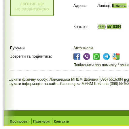
Адреса:
Ланівці,
Шкільна
,
Контакт:
(
096
)
5516384
Рубрики:
Автошколи
Зберегти та поділитись:
Повідомити про помилку / змін
шукати фізичну особу: Лановецька МНВМ Шкільна (096) 5516384
в
шукати інформацію на сайті: Лановецька МНВМ Шкільна (096) 5516
Про проект
Партнери
Контакти