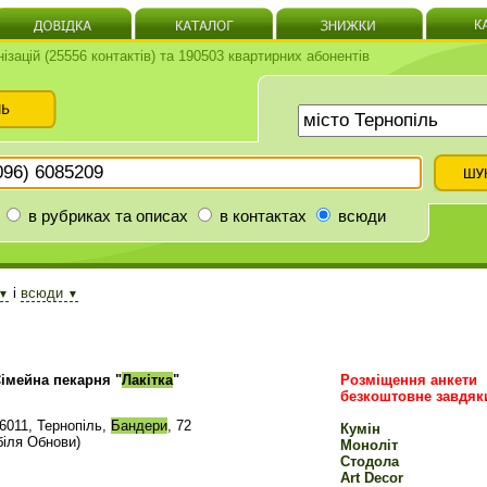
нізацій (25556 контактів) та 190503 квартирних абонентів
в рубриках та описах
в контактах
всюди
і
всюди
▼
▼
імейна пекарня "
Лакітка
"
Розміщення анкети
безкоштовне завдяк
6011, Тернопіль,
Бандери
, 72
Кумін
біля Обнови)
Моноліт
Стодола
Art Decor