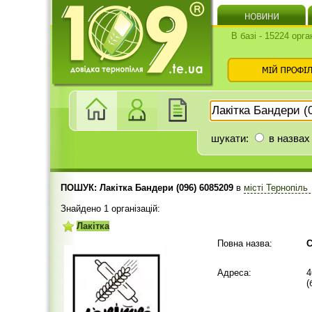
В базі - 15224 орга
шукати:
в назвах
ПОШУК: Лакітка Бандери (096) 6085209
в
місті Тернопіль
Знайдено 1 організацій:
Лакітка
Повна назва:
C
Адреса:
4
(