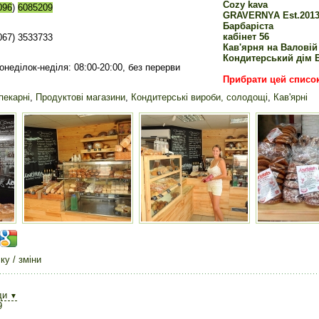
Cozy kava
096
)
6085209
GRAVERNYA Est.201
Барбаріста
кабінет 56
067) 3533733
Кав'ярня на Валовій
Кондитерський дім 
онеділок-неділя: 08:00-20:00, без перерви
Прибрати цей списо
пекарні
,
Продуктові магазини
,
Кондитерські вироби, солодощі
,
Кав'ярні
у / зміни
ди
▼
9