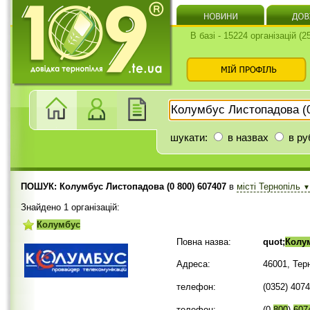
В базі - 15224 організацій (
шукати:
в назвах
в ру
ПОШУК: Колумбус Листопадова (0 800) 607407
в
місті Тернопіль
▼
Знайдено 1 організацій:
Колумбус
Повна назва:
quot;
Колу
Адреса:
46001, Тер
телефон:
(0352) 407
телефон:
(0
800
)
607