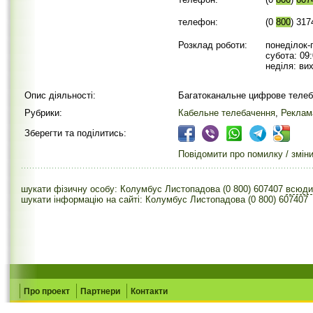
телефон:
(0
800
) 317
Розклад роботи:
понеділок-п
субота: 09:
неділя: вих
Опис діяльності:
Багатоканальне цифрове теле
Рубрики:
Кабельне телебачення
,
Реклама
Зберегти та поділитись:
Повідомити про помилку / змін
шукати фізичну особу: Колумбус Листопадова (0 800) 607407
всюд
шукати інформацію на сайті: Колумбус Листопадова (0 800) 607407
Про проект
Партнери
Контакти