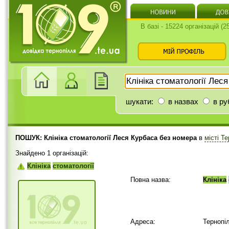
В базі - 15224 організацій (
шукати:
в назвах
в ру
ПОШУК: Клініка стоматології Леся Курбаса без номера
в
місті Т
Знайдено 1 організацій:
Клініка
стоматології
Повна назва:
Клініка
Адреса:
Тернопі