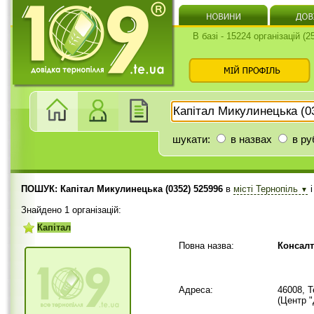
В базі - 15224 організацій (
шукати:
в назвах
в ру
ПОШУК: Капітал Микулинецька (0352) 525996
в
місті Тернопіль
▼
Знайдено 1 організацій:
Капітал
Повна назва:
Консалт
Адреса:
46008, 
(Центр "