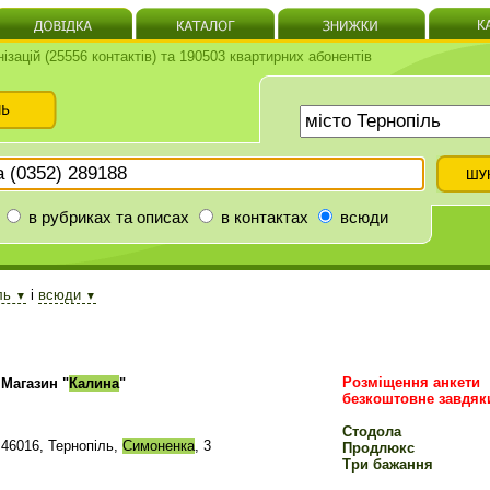
нізацій (25556 контактів) та 190503 квартирних абонентів
в рубриках та описах
в контактах
всюди
іль
і
всюди
▼
▼
Розміщення анкети
Магазин "
Калина
"
безкоштовне завдяк
Стодола
46016, Тернопіль,
Симоненка
, 3
Продлюкс
Три бажання