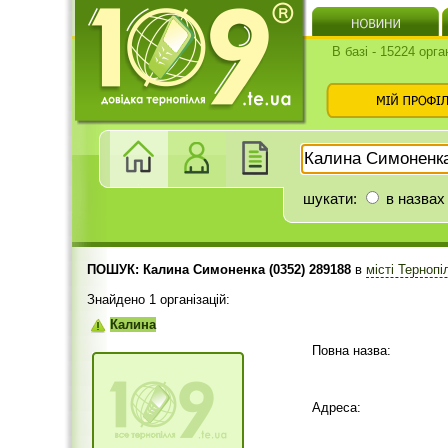
В базі - 15224 орга
шукати:
в назвах
ПОШУК: Калина Симоненка (0352) 289188
в
місті Терноп
Знайдено 1 організацій:
Калина
Повна назва:
Адреса: