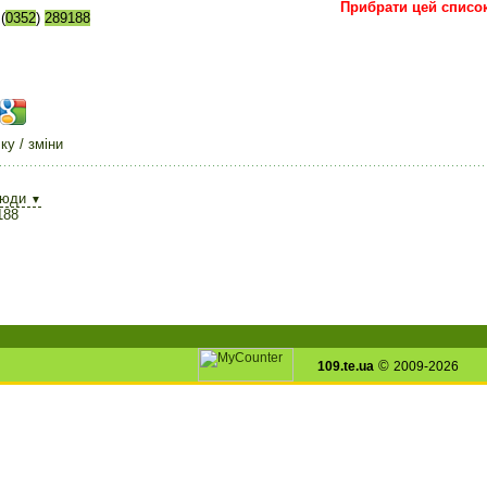
Прибрати цей списо
(
0352
)
289188
у / зміни
сюди
▼
188
©
109.te.ua
2009-2026