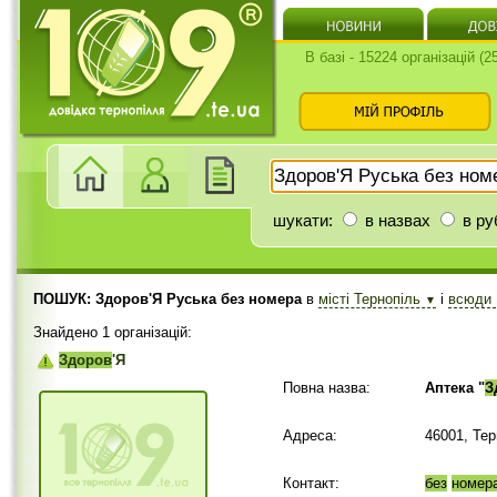
В базі - 15224 організацій (
шукати:
в назвах
в ру
ПОШУК: Здоров'Я Руська без номера
в
місті Тернопіль
і
всюди
▼
Знайдено 1 організацій:
Здоров
'Я
Повна назва:
Аптека "
З
Адреса:
46001, Те
Контакт:
без
номер