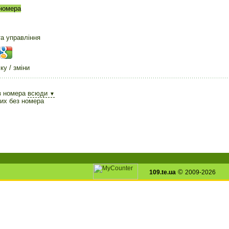
номера
та управління
у / зміни
з номера
всюди
▼
ких без номера
©
109.te.ua
2009-2026