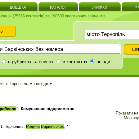
нізацій (25556 контактів) та 190503 квартирних абонентів
в рубриках та описах
в контактах
всюди
місті Тернопіль
і
всюди
▼
▼
гребелля
", Комунальне підприємство
Показати на 
Маршру
1, Тернопіль,
Родини
Барвінських
, 4