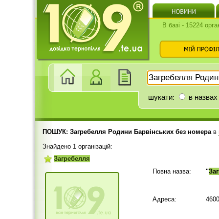
В базі - 15224 орга
шукати:
в назвах
ПОШУК: Загребелля Родини Барвінських без номера
в
Знайдено 1 організацій:
Загребелля
Повна назва:
"
За
Адреса:
4600