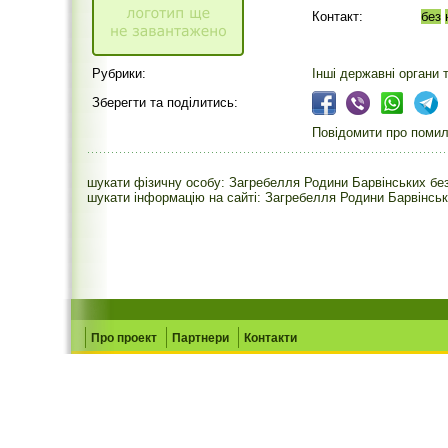
Контакт:
без
Рубрики:
Інші державні органи 
Зберегти та поділитись:
Повідомити про помилк
шукати фізичну особу: Загребелля Родини Барвінських бе
шукати інформацію на сайті: Загребелля Родини Барвінсь
Про проект
Партнери
Контакти