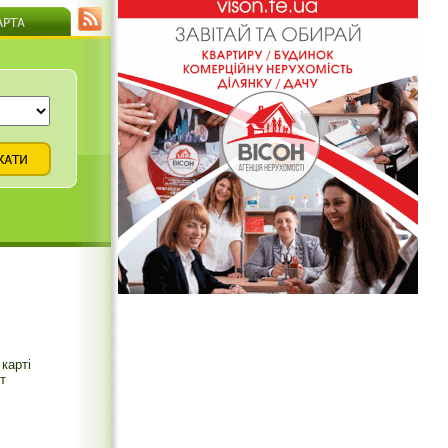
карті
т