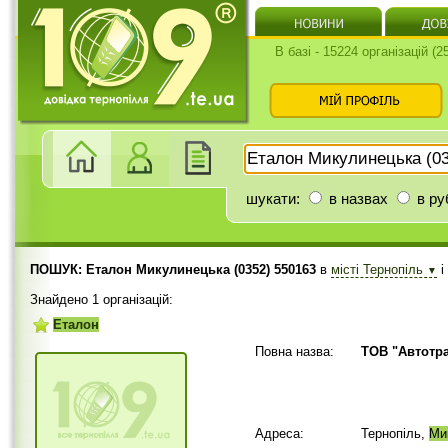
В базі - 15224 організацій (
шукати:
в назвах
в ру
ПОШУК: Еталон Микулинецька (0352) 550163
в
місті Тернопіль
і
▼
Знайдено 1 організацій:
Еталон
Повна назва:
ТОВ "Автотра
Адреса:
Тернопіль,
Ми