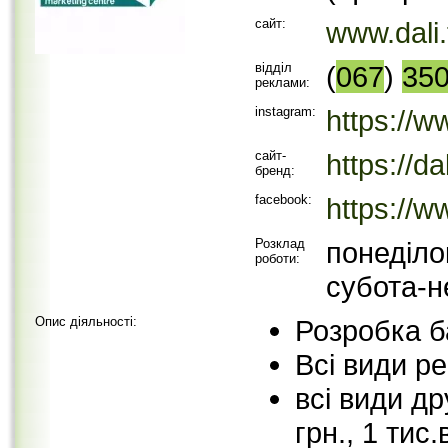
сайт:
www.dali.
відділ
(
067
)
35
реклами:
instagram:
https://w
сайт-
https://d
бренд:
facebook:
https://w
Розклад
понеділо
роботи:
субота-н
Опис діяльності:
Розробка 
Всі види р
всі види др
грн., 1 тис.