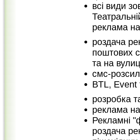
всі види з
Театральній
реклама на 
роздача р
поштових ск
та на вулиц
смс-розсил
BTL, Event 
розробка т
реклама на
Рекламні "ф
роздача рек