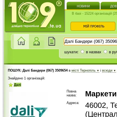
В базі - 15224 організацій (
шукати:
в назвах
в ру
ПОШУК: Далі Бандери (067) 3509654
в
місті Тернопіль
і
всюди
▼
▼
Знайдено 1 організацій:
Далі
Повна
Маркети
назва:
Адреса:
46002, Т
(Централ