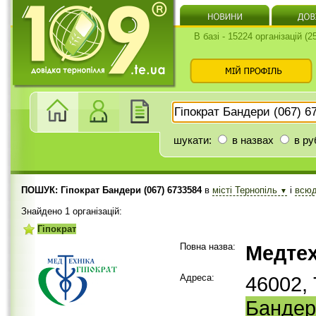
В базі - 15224 організацій (
шукати:
в назвах
в ру
ПОШУК: Гіпократ Бандери (067) 6733584
в
місті Тернопіль
і
всю
▼
Знайдено 1 організацій:
Гіпократ
Повна назва:
Медтех
Адреса:
46002, 
Бандер