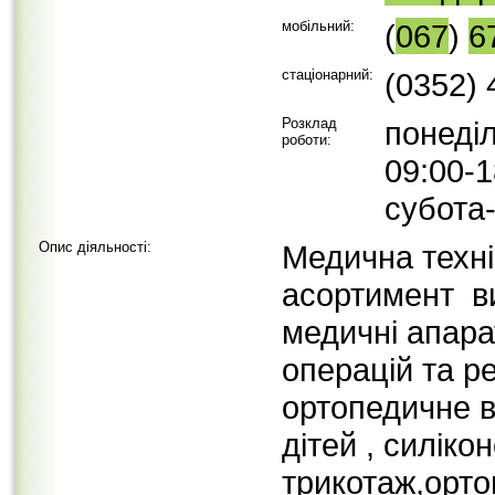
мобільний:
(
067
)
6
стаціонарний:
(0352)
Розклад
понеділ
роботи:
09:00-1
субота-
Опис діяльності:
Медична техні
асортимент в
медичні апара
операцій та р
ортопедичне в
дітей , силіко
трикотаж,ортоп