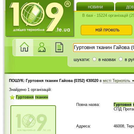
В базі - 15224 організацій (
шукати:
в назвах
в ру
ПОШУК: Гуртовня тканин Гайова (0352) 430020
в
місті Тернопіль
Знайдено 1 організацій:
Гуртовня
тканин
Повна назва:
Гуртовня
СПД Прота
Адреса:
46008, Тер