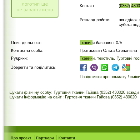
Контакт:
(
0352
)
4300
Розклад роботи:
понеділок-п
субота-нед
Опис діяльності:
Тканин
и бавовняні Х/Б
Контактна особа:
Протасевич Ольга Степанівна
Рубрики:
Тканин
и, текстиль
,
Гуртовні гос
Зберегти та поділитись:
Повідомити про помилку / змін
шукати фізичну особу: Гуртовня тканин Гайова (0352) 430020
всюди
шукати інформацію на сайті: Гуртовня тканин Гайова (0352) 430020
Про проект
Партнери
Контакти