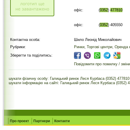
офіс:
(
0352
)
477810
офіс:
(
0352
) 405550
Контактна особа:
Шило Леонід Миколайович
Рубрики:
Ринки
,
Торгові центри
,
Оренда 
Зберегти та поділитись:
Повідомити про помилку / змін
шукати фізичну особу: Галицький ринок Леся Курбаса (0352) 477810
шукати інформацію на сайті: Галицький ринок Леся Курбаса (0352) 
Про проект
Партнери
Контакти