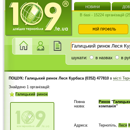
В базі - 15224 організацій (
шукати:
в назвах
в ру
ПОШУК: Галицький ринок Леся Курбаса (0352) 477810
в
місті Тер
Знайдено 1 організацій:
Галицький
ринок
Повна
Ринок
"
Галицьк
назва:
компанія"
Адреса:
Тернопіль,
Леся